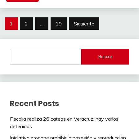
Paginación
1
2
…
19
Siguiente
de
entradas
Buscar
Recent Posts
Fiscalía realiza 26 cateos en Veracruz; hay varios
detenidos
Iniciativa propone prohibir la posesión y reproducción