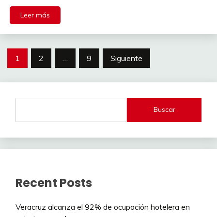
Leer más
Paginación
1
2
…
9
Siguiente
de
entradas
Buscar
Recent Posts
Veracruz alcanza el 92% de ocupación hotelera en