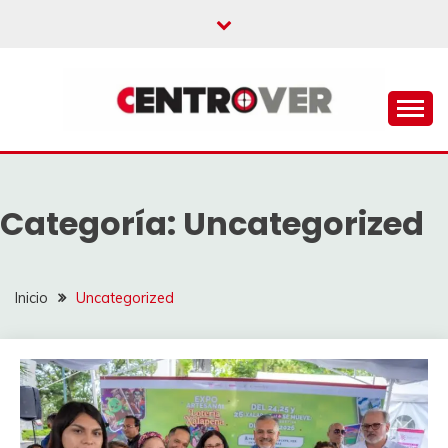
Saltar
al
contenido
CENTROVER
NOTICIAS
Categoría:
Uncategorized
Inicio
Uncategorized