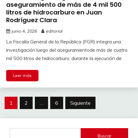
aseguramiento de más de 4 mil 500
litros de hidrocarburo en Juan
Rodríguez Clara
junio 4, 2026
editorial
La Fiscalía General de la República (FGR) integra una
investigación luego del aseguramientode más de cuatro
mil 500 litros de hidrocarburo, durante la ejecución de
Leer más
Paginación
1
2
…
6
Siguiente
de
entradas
Buscar