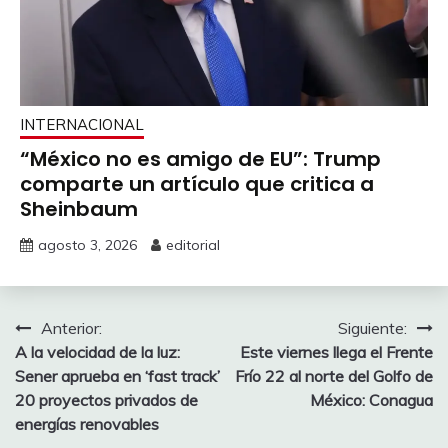
INTERNACIONAL
“México no es amigo de EU”: Trump
comparte un artículo que critica a
Sheinbaum
agosto 3, 2026
editorial
Navegación
Anterior:
Siguiente:
A la velocidad de la luz:
Este viernes llega el Frente
de
Sener aprueba en ‘fast track’
Frío 22 al norte del Golfo de
entradas
20 proyectos privados de
México: Conagua
energías renovables