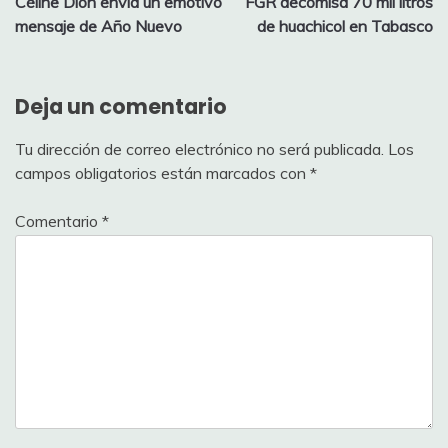
Céline Dion envía un emotivo
FGR decomisa 70 mil litros
de
mensaje de Año Nuevo
de huachicol en Tabasco
entradas
Deja un comentario
Tu dirección de correo electrónico no será publicada.
Los
campos obligatorios están marcados con
*
Comentario
*