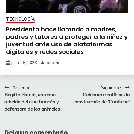
TECNOLOGÍA
Presidenta hace llamado a madres,
padres y tutores a proteger a la niñez y
juventud ante uso de plataformas
digitales y redes sociales
julio 28, 2026
editorial
Navegación
Anterior:
Siguiente:
Brigitte Bardot, un icono
Celebran científicos la
de
rebelde del cine francés y
construcción de ‘Coatlicue’
entradas
defensora de los animales
Deja un comentario