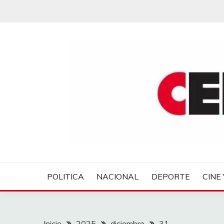
Saltar
al
contenido
CENTROVER NOTIC
POLITICA
NACIONAL
DEPORTE
CINE 
Inicio
2025
diciembre
31