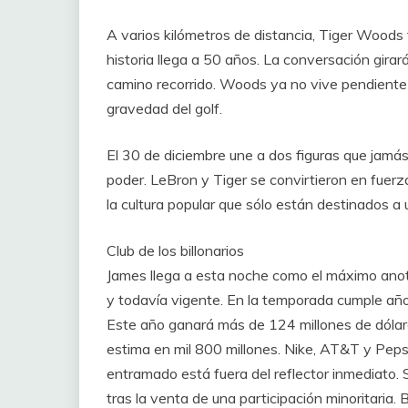
A varios kilómetros de distancia, Tiger Woods 
historia llega a 50 años. La conversación gira
camino recorrido. Woods ya no vive pendiente d
gravedad del golf.
El 30 de diciembre une a dos figuras que jamá
poder. LeBron y Tiger se convirtieron en fuerz
la cultura popular que sólo están destinados a
Club de los billonarios
James llega a esta noche como el máximo anot
y todavía vigente. En la temporada cumple año
Este año ganará más de 124 millones de dólare
estima en mil 800 millones. Nike, AT&T y Pepsi
entramado está fuera del reflector inmediato. S
tras la venta de una participación minoritaria. 