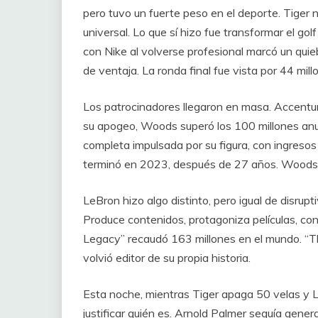
pero tuvo un fuerte peso en el deporte. Tiger no 
universal. Lo que sí hizo fue transformar el gol
con Nike al volverse profesional marcó un qui
de ventaja. La ronda final fue vista por 44 millo
Los patrocinadores llegaron en masa. Accenture
su apogeo, Woods superó los 100 millones anua
completa impulsada por su figura, con ingreso
terminó en 2023, después de 27 años. Woods
LeBron hizo algo distinto, pero igual de disrupt
Produce contenidos, protagoniza películas, co
Legacy” recaudó 163 millones en el mundo. “T
volvió editor de su propia historia.
Esta noche, mientras Tiger apaga 50 velas y L
justificar quién es. Arnold Palmer seguía gene