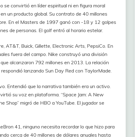
se convirtió en líder espiritual ni en figura moral
f en un producto global. Su contrato de 40 millones
ebre. En el Masters de 1997 ganó con -18 y 12 golpes
nes de personas. El golf entró al horario estelar.
, AT&T, Buick, Gillette, Electronic Arts, PepsiCo. En
les fuera del campo. Nike construyó una división
s que alcanzaron 792 millones en 2013. La relación
 respondió lanzando Sun Day Red con TaylorMade.
ivo. Entendió que la narrativa también era un activo.
nvirtió su voz en plataforma. “Space Jam: A New
he Shop” migró de HBO a YouTube. El jugador se
eBron 41, ninguno necesita recordar lo que hizo para
rando cerca de 40 millones de dólares anuales hasta