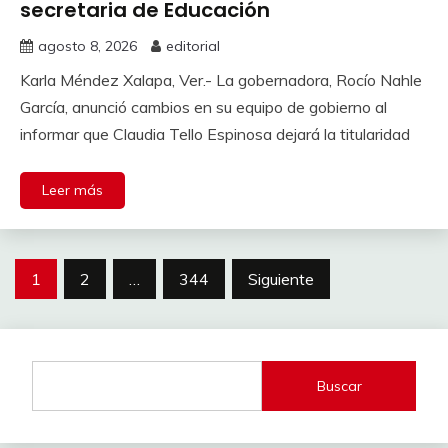
secretaria de Educación
agosto 8, 2026
editorial
Karla Méndez Xalapa, Ver.- La gobernadora, Rocío Nahle
García, anunció cambios en su equipo de gobierno al
informar que Claudia Tello Espinosa dejará la titularidad
Leer más
Paginación
1
2
…
344
Siguiente
de
entradas
Buscar