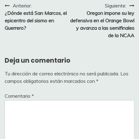
Navegación
Anterior:
Siguiente:
¿Dónde está San Marcos, el
Oregon impone su ley
de
epicentro del sismo en
defensiva en el Orange Bowl
entradas
Guerrero?
y avanza a las semifinales
de la NCAA
Deja un comentario
Tu dirección de correo electrónico no será publicada.
Los
campos obligatorios están marcados con
*
Comentario
*