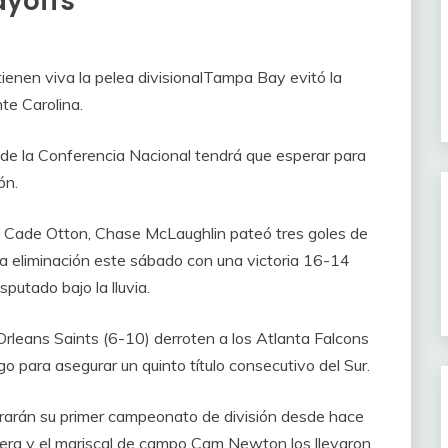
ayoffs
nen viva la pelea divisionalTampa Bay evitó la
te Carolina.
e la Conferencia Nacional tendrá que esperar para
ón.
 Cade Otton, Chase McLaughlin pateó tres goles de
 eliminación este sábado con una victoria 16-14
putado bajo la lluvia.
rleans Saints (6-10) derroten a los Atlanta Falcons
 para asegurar un quinto título consecutivo del Sur.
urarán su primer campeonato de división desde hace
vera y el mariscal de campo Cam Newton los llevaron