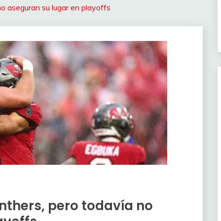
o aseguran su lugar en playoffs
thers, pero todavía no