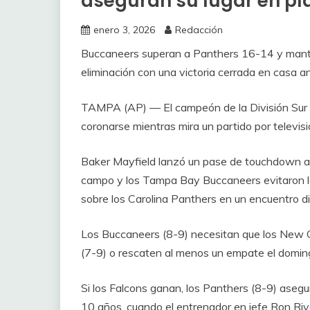
aseguran su lugar en pl
enero 3, 2026
Redacción
Buccaneers superan a Panthers 16-14 y mantie
eliminación con una victoria cerrada en casa an
TAMPA (AP) — El campeón de la División Sur d
coronarse mientras mira un partido por televisi
Baker Mayfield lanzó un pase de touchdown a
campo y los Tampa Bay Buccaneers evitaron la
sobre los Carolina Panthers en un encuentro dis
Los Buccaneers (8-9) necesitan que los New O
(7-9) o rescaten al menos un empate el domingo
Si los Falcons ganan, los Panthers (8-9) aseg
10 años, cuando el entrenador en jefe Ron Ri