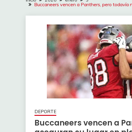
Buccaneers vencen a Panthers, pero todavía n
DEPORTE
Buccaneers vencen a Pan