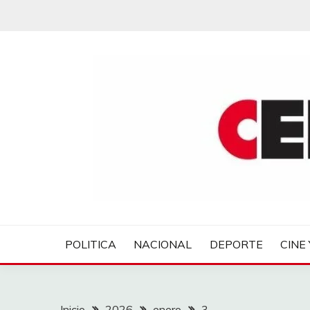
Saltar
al
contenido
CENTROVER NOTIC
POLITICA
NACIONAL
DEPORTE
CINE 
Inicio
2026
enero
3