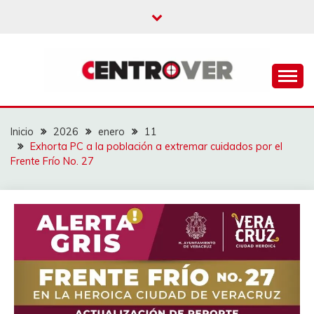
Saltar
al
contenido
CENTROVER
NOTICIAS
Inicio
2026
enero
11
Exhorta PC a la población a extremar cuidados por el
Frente Frío No. 27