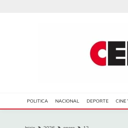
Saltar
al
contenido
CENTROVER NOTIC
POLITICA
NACIONAL
DEPORTE
CINE 
Inicio
2026
enero
12