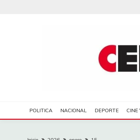
Saltar
al
contenido
CENTROVER NOTIC
POLITICA
NACIONAL
DEPORTE
CINE 
Inicio
2026
enero
15