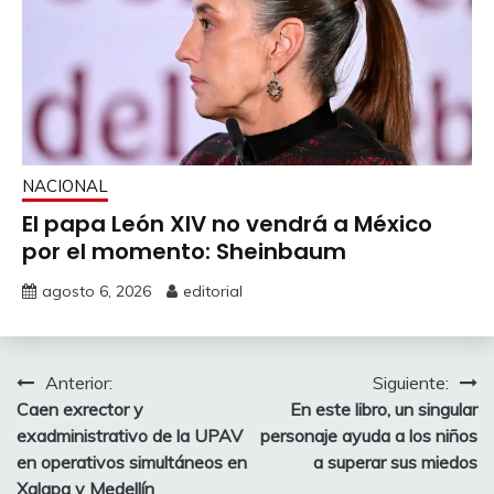
NACIONAL
El papa León XIV no vendrá a México
por el momento: Sheinbaum
agosto 6, 2026
editorial
Navegación
Anterior:
Siguiente:
Caen exrector y
En este libro, un singular
de
exadministrativo de la UPAV
personaje ayuda a los niños
entradas
en operativos simultáneos en
a superar sus miedos
Xalapa y Medellín