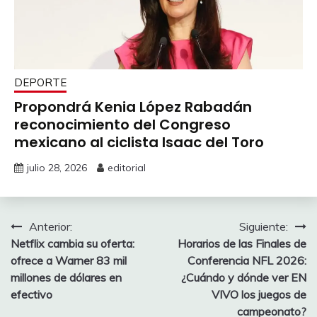
DEPORTE
Propondrá Kenia López Rabadán
reconocimiento del Congreso
mexicano al ciclista Isaac del Toro
julio 28, 2026
editorial
Navegación
Anterior:
Siguiente:
Netflix cambia su oferta:
Horarios de las Finales de
de
ofrece a Warner 83 mil
Conferencia NFL 2026:
entradas
millones de dólares en
¿Cuándo y dónde ver EN
efectivo
VIVO los juegos de
campeonato?