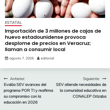
ESTATAL
Importación de 3 millones de cajas de
huevo estadounidense provoca
desplome de precios en Veracruz;
llaman a consumir local
agosto 7, 2026
editorial
Navegación
Anterior:
Siguiente:
Evalúa SEV avances del
SEV atiende necesidades de
de
programa POR TI y reafirma
la comunidad educativa en
entradas
su compromiso con la
CONALEP Orizaba
educación en 2026