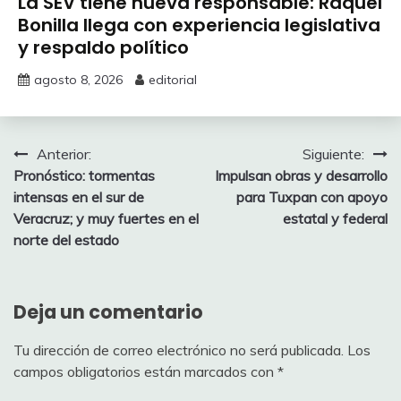
La SEV tiene nueva responsable: Raquel
Bonilla llega con experiencia legislativa
y respaldo político
agosto 8, 2026
editorial
Navegación
Anterior:
Siguiente:
Pronóstico: tormentas
Impulsan obras y desarrollo
de
intensas en el sur de
para Tuxpan con apoyo
entradas
Veracruz; y muy fuertes en el
estatal y federal
norte del estado
Deja un comentario
Tu dirección de correo electrónico no será publicada.
Los
campos obligatorios están marcados con
*