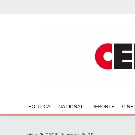
Saltar
al
contenido
CENTROVER NOTIC
POLITICA
NACIONAL
DEPORTE
CINE 
Inicio
2026
enero
28