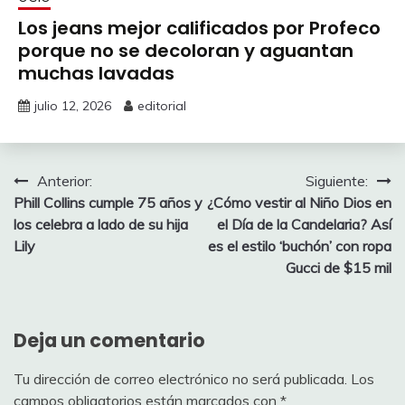
Los jeans mejor calificados por Profeco
porque no se decoloran y aguantan
muchas lavadas
julio 12, 2026
editorial
Navegación
Anterior:
Siguiente:
Phill Collins cumple 75 años y
¿Cómo vestir al Niño Dios en
de
los celebra a lado de su hija
el Día de la Candelaria? Así
entradas
Lily
es el estilo ‘buchón’ con ropa
Gucci de $15 mil
Deja un comentario
Tu dirección de correo electrónico no será publicada.
Los
campos obligatorios están marcados con
*