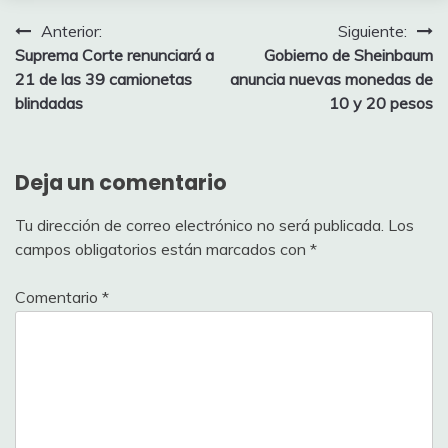
Navegación
Anterior:
Siguiente:
Suprema Corte renunciará a
Gobierno de Sheinbaum
de
21 de las 39 camionetas
anuncia nuevas monedas de
entradas
blindadas
10 y 20 pesos
Deja un comentario
Tu dirección de correo electrónico no será publicada.
Los
campos obligatorios están marcados con
*
Comentario
*