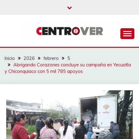
Saltar
al
contenido
CENTROVER
NOTICIAS
Inicio
2026
febrero
5
Abrigando Corazones concluye su campaña en Yecuatla
y Chiconquiaco con 5 mil 785 apoyos