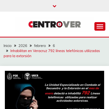
Saltar
al
contenido
CENTROVER
NOTICIAS
Inicio
2026
febrero
6
Inhabilitan en Veracruz 792 líneas telefónicas utilizadas
para la extorsión