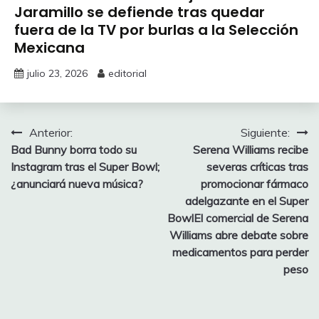
Jaramillo se defiende tras quedar
fuera de la TV por burlas a la Selección
Mexicana
julio 23, 2026
editorial
Navegación
Anterior:
Siguiente:
Bad Bunny borra todo su
Serena Williams recibe
de
Instagram tras el Super Bowl;
severas críticas tras
entradas
¿anunciará nueva música?
promocionar fármaco
adelgazante en el Super
BowlEl comercial de Serena
Williams abre debate sobre
medicamentos para perder
peso