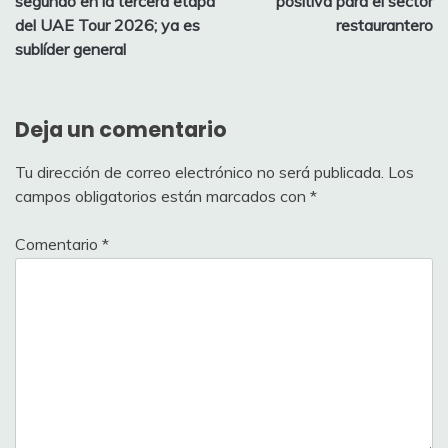
segundo en la tercera etapa
positiva para el sector
entradas
del UAE Tour 2026; ya es
restaurantero
sublíder general
Deja un comentario
Tu dirección de correo electrónico no será publicada.
Los
campos obligatorios están marcados con
*
Comentario
*