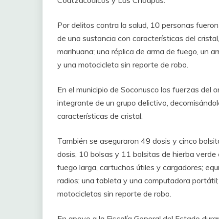
Por delitos contra la salud, 10 personas fuero
de una sustancia con características del cristal
marihuana; una réplica de arma de fuego, un ar
y una motocicleta sin reporte de robo.
En el municipio de Soconusco las fuerzas del 
integrante de un grupo delictivo, decomisándo
características de cristal.
También se aseguraron 49 dosis y cinco bolsita
dosis, 10 bolsas y 11 bolsitas de hierba verde
fuego larga, cartuchos útiles y cargadores; equ
radios; una tableta y una computadora portátil;
motocicletas sin reporte de robo.
En apoyo a la Fiscalía General del Estado du