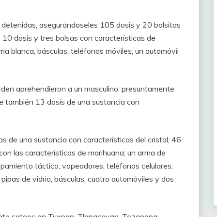
n detenidas, asegurándoseles 105 dosis y 20 bolsitas
, 10 dosis y tres bolsas con características de
ma blanca; básculas; teléfonos móviles; un automóvil
orden aprehendieron a un masculino, presuntamente
le también 13 dosis de una sustancia con
s de una sustancia con características del cristal, 46
 con las características de marihuana; un arma de
ipamiento táctico; vapeadores; teléfonos celulares,
 pipas de vidrio; básculas; cuatro automóviles y dos
rante cateos en Tuxpan, Tlapacoyan, Tezonapa,