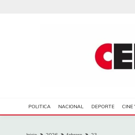
Saltar
al
contenido
CENTROVER NOTIC
POLITICA
NACIONAL
DEPORTE
CINE 
Inicio
2026
febrero
23