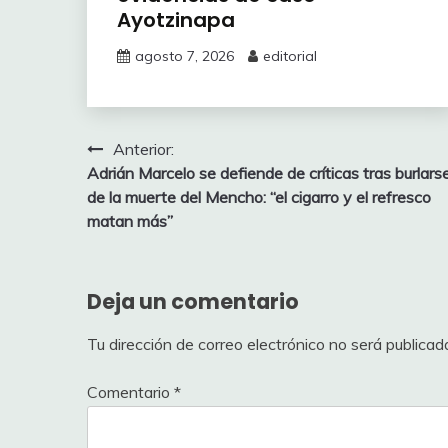
Ayotzinapa
agosto 7, 2026
editorial
Navegación
Anterior:
Adrián Marcelo se defiende de críticas tras burlars
de
de la muerte del Mencho: “el cigarro y el refresco
entradas
matan más”
Deja un comentario
Tu dirección de correo electrónico no será publicad
Comentario
*