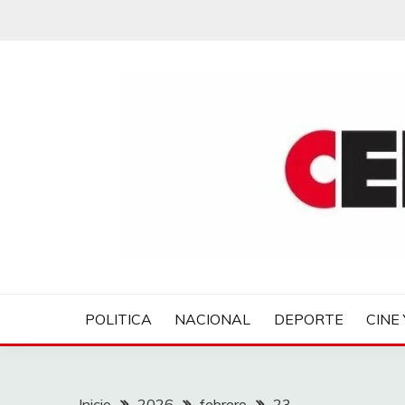
Saltar
al
contenido
CENTROVER NOTIC
POLITICA
NACIONAL
DEPORTE
CINE 
Inicio
2026
febrero
23