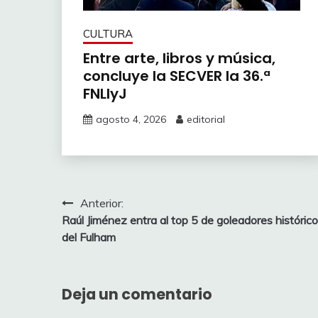
CULTURA
Entre arte, libros y música,
concluye la SECVER la 36.ª
FNLIyJ
agosto 4, 2026
editorial
Navegación
Anterior:
Raúl Jiménez entra al top 5 de goleadores históric
de
del Fulham
entradas
Deja un comentario