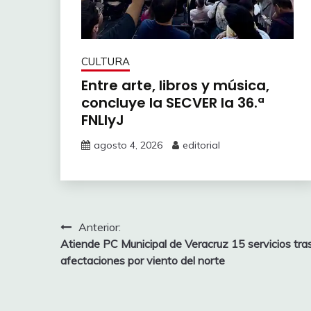
CULTURA
Entre arte, libros y música,
concluye la SECVER la 36.ª
FNLIyJ
agosto 4, 2026
editorial
Navegación
Anterior:
Atiende PC Municipal de Veracruz 15 servicios tra
de
afectaciones por viento del norte
entradas