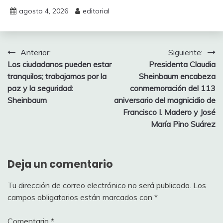
agosto 4, 2026
editorial
Navegación
Anterior:
Siguiente:
Los ciudadanos pueden estar
Presidenta Claudia
de
tranquilos; trabajamos por la
Sheinbaum encabeza
entradas
paz y la seguridad:
conmemoración del 113
Sheinbaum
aniversario del magnicidio de
Francisco I. Madero y José
María Pino Suárez
Deja un comentario
Tu dirección de correo electrónico no será publicada.
Los
campos obligatorios están marcados con
*
Comentario
*