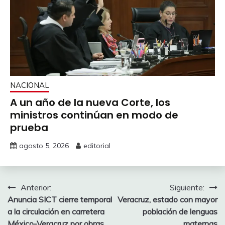
NACIONAL
A un año de la nueva Corte, los
ministros continúan en modo de
prueba
agosto 5, 2026
editorial
Navegación
Anterior:
Siguiente:
Anuncia SICT cierre temporal
Veracruz, estado con mayor
de
a la circulación en carretera
población de lenguas
México-Veracruz por obras
maternas