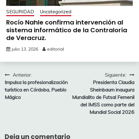
SEGURIDAD
Uncategorized
Rocío Nahle confirma intervención al
sistema informático de la Contraloría
de Veracruz.
julio 13, 2026
editorial
Navegación
Anterior:
Siguiente:
Impulsa la profesionalización
Presidenta Claudia
de
turística en Córdoba, Pueblo
Sheinbaum inaugura
entradas
Mágico
Mundialito de Futsal Femenil
del IMSS como parte del
Mundial Social 2026
Deja un comentario