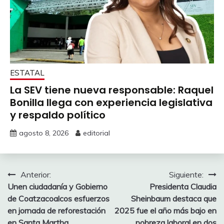
ESTATAL
La SEV tiene nueva responsable: Raquel
Bonilla llega con experiencia legislativa
y respaldo político
agosto 8, 2026
editorial
Navegación
Anterior:
Siguiente:
Unen ciudadanía y Gobierno
Presidenta Claudia
de
de Coatzacoalcos esfuerzos
Sheinbaum destaca que
entradas
en jornada de reforestación
2025 fue el año más bajo en
en Santa Martha
pobreza laboral en dos