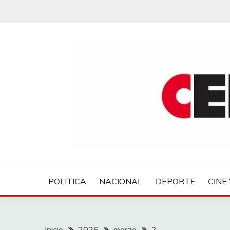
Saltar
al
contenido
CENTROVER NOTIC
POLITICA
NACIONAL
DEPORTE
CINE 
Inicio
2026
marzo
2