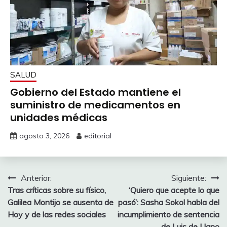
SALUD
Gobierno del Estado mantiene el
suministro de medicamentos en
unidades médicas
agosto 3, 2026
editorial
Navegación
Anterior:
Siguiente:
Tras críticas sobre su físico,
‘Quiero que acepte lo que
de
Galilea Montijo se ausenta de
pasó’: Sasha Sokol habla del
entradas
Hoy y de las redes sociales
incumplimiento de sentencia
de Luis de Llano