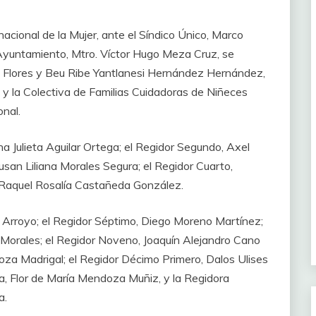
acional de la Mujer, ante el Síndico Único, Marco
 Ayuntamiento, Mtro. Víctor Hugo Meza Cruz, se
as Flores y Beu Ribe Yantlanesi Hernández Hernández,
 la Colectiva de Familias Cuidadoras de Niñeces
onal.
na Julieta Aguilar Ortega; el Regidor Segundo, Axel
an Liliana Morales Segura; el Regidor Cuarto,
 Raquel Rosalía Castañeda González.
r Arroyo; el Regidor Séptimo, Diego Moreno Martínez;
 Morales; el Regidor Noveno, Joaquín Alejandro Cano
a Madrigal; el Regidor Décimo Primero, Dalos Ulises
, Flor de María Mendoza Muñiz, y la Regidora
a.