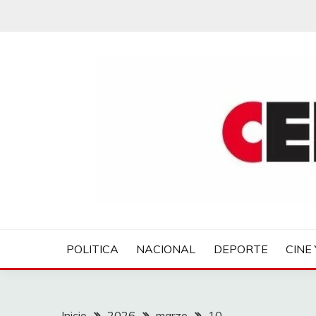
Saltar
al
contenido
CENTROVER NOTIC
POLITICA
NACIONAL
DEPORTE
CINE 
Inicio
2026
marzo
10