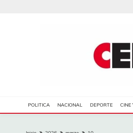
Saltar
al
contenido
CENTROVER NOTIC
POLITICA
NACIONAL
DEPORTE
CINE 
Inicio
2026
marzo
10