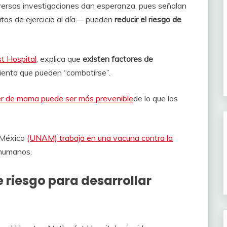
versas investigaciones dan esperanza, pues señalan
tos de ejercicio al día— pueden
reducir el riesgo de
t Hospital
, explica que
existen
factores de
iento que pueden “combatirse”.
r de mama puede ser más prevenible
de lo que los
e México
(UNAM) trabaja en una vacuna contra la
humanos.
e riesgo para desarrollar