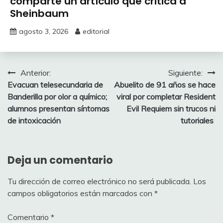
comparte un artículo que critica a
Sheinbaum
agosto 3, 2026
editorial
Navegación
Anterior:
Siguiente:
Evacuan telesecundaria de
Abuelito de 91 años se hace
de
Banderilla por olor a químico;
viral por completar Resident
entradas
alumnos presentan síntomas
Evil Requiem sin trucos ni
de intoxicación
tutoriales
Deja un comentario
Tu dirección de correo electrónico no será publicada.
Los
campos obligatorios están marcados con
*
Comentario
*