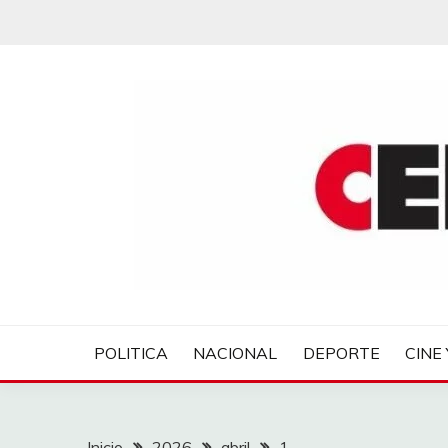
Saltar
al
contenido
CENTROVER NOTIC
POLITICA
NACIONAL
DEPORTE
CINE 
Inicio
2026
abril
1