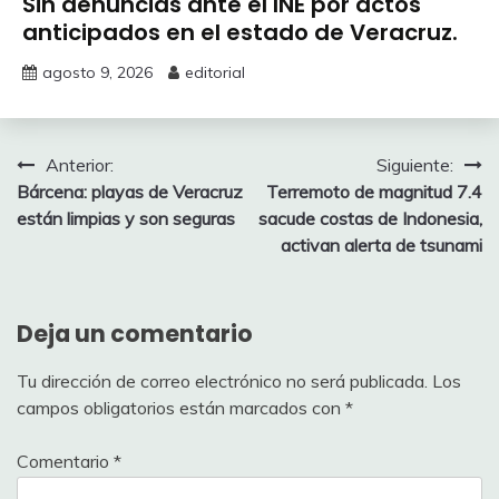
Sin denuncias ante el INE por actos
anticipados en el estado de Veracruz.
agosto 9, 2026
editorial
Navegación
Anterior:
Siguiente:
Bárcena: playas de Veracruz
Terremoto de magnitud 7.4
de
están limpias y son seguras
sacude costas de Indonesia,
entradas
activan alerta de tsunami
Deja un comentario
Tu dirección de correo electrónico no será publicada.
Los
campos obligatorios están marcados con
*
Comentario
*