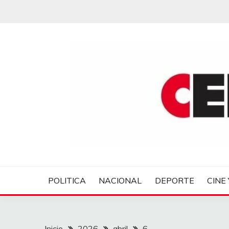
Saltar
al
contenido
CENTROVER NOTIC
POLITICA
NACIONAL
DEPORTE
CINE 
Inicio
2026
abril
6