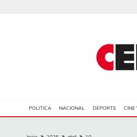
Saltar
al
contenido
CENTROVER NOTIC
POLITICA
NACIONAL
DEPORTE
CINE 
Inicio
2026
abril
10