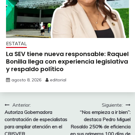
ESTATAL
La SEV tiene nueva responsable: Raquel
Bonilla llega con experiencia legislativa
y respaldo político
agosto 8, 2026
editorial
Navegación
Anterior:
Siguiente:
Autoriza Gobernadora
“Nos empieza a ir bien”:
de
contratación de especialistas
destaca Pedro Miguel
entradas
para ampliar atención en el
Rosaldo 250% de eficiencia
CRISVER
en sus primeros 100 días de