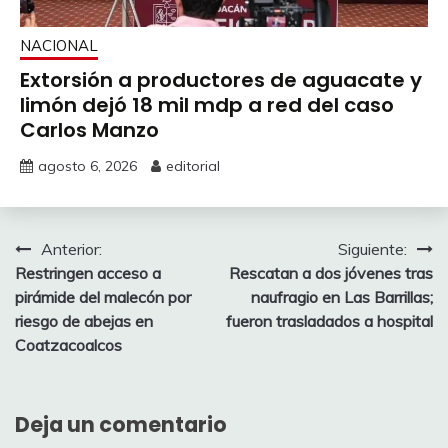
NACIONAL
Extorsión a productores de aguacate y
limón dejó 18 mil mdp a red del caso
Carlos Manzo
agosto 6, 2026
editorial
Navegación
Anterior:
Siguiente:
Restringen acceso a
Rescatan a dos jóvenes tras
de
pirámide del malecón por
naufragio en Las Barrillas;
entradas
riesgo de abejas en
fueron trasladados a hospital
Coatzacoalcos
Deja un comentario