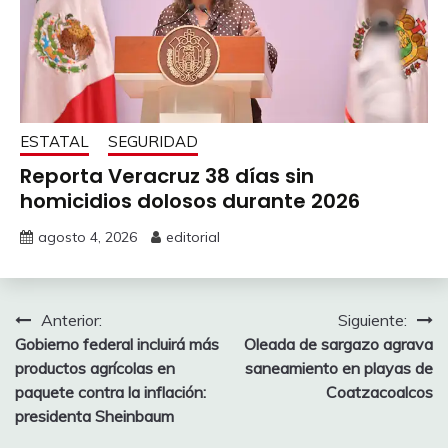
ESTATAL
SEGURIDAD
Reporta Veracruz 38 días sin
homicidios dolosos durante 2026
agosto 4, 2026
editorial
Navegación
Anterior:
Siguiente:
Gobierno federal incluirá más
Oleada de sargazo agrava
de
productos agrícolas en
saneamiento en playas de
entradas
paquete contra la inflación:
Coatzacoalcos
presidenta Sheinbaum