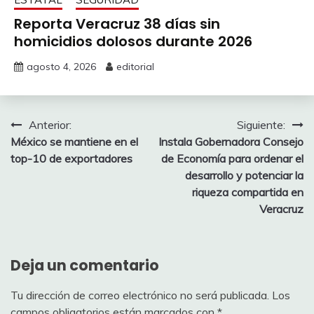
Reporta Veracruz 38 días sin
homicidios dolosos durante 2026
agosto 4, 2026
editorial
Navegación
Anterior:
Siguiente:
México se mantiene en el
Instala Gobernadora Consejo
de
top-10 de exportadores
de Economía para ordenar el
entradas
desarrollo y potenciar la
riqueza compartida en
Veracruz
Deja un comentario
Tu dirección de correo electrónico no será publicada.
Los
campos obligatorios están marcados con
*