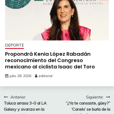
DEPORTE
Propondrá Kenia López Rabadán
reconocimiento del Congreso
mexicano al ciclista Isaac del Toro
julio 28, 2026
editorial
Navegación
Anterior:
Siguiente:
Toluca arrasa 3-0 al LA
“¿Ya te cansaste, güey?”
de
Galaxy y avanza en la
‘Canelo’ se burla de la