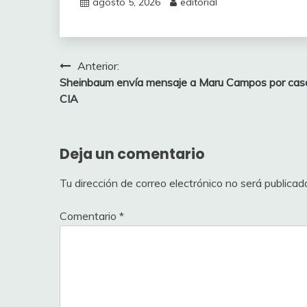
agosto 5, 2026
editorial
Navegación
Anterior:
Sheinbaum envía mensaje a Maru Campos por cas
de
CIA
entradas
Deja un comentario
Tu dirección de correo electrónico no será publicad
Comentario
*