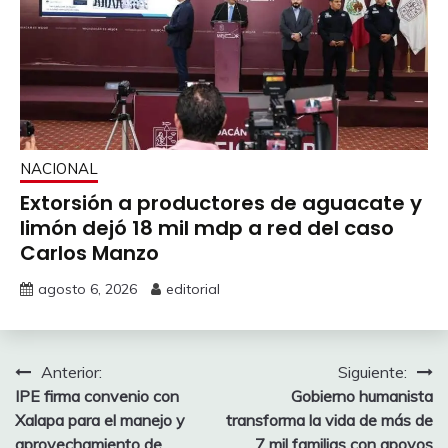
NACIONAL
Extorsión a productores de aguacate y
limón dejó 18 mil mdp a red del caso
Carlos Manzo
agosto 6, 2026
editorial
Navegación
Anterior:
Siguiente:
IPE firma convenio con
Gobierno humanista
de
Xalapa para el manejo y
transforma la vida de más de
aprovechamiento de
7 mil familias con apoyos