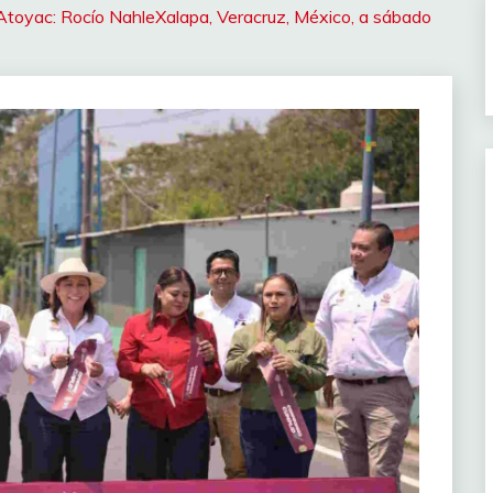
Atoyac: Rocío NahleXalapa, Veracruz, México, a sábado