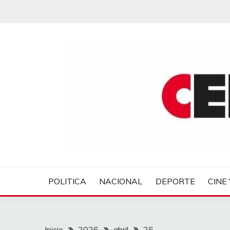
Saltar
al
contenido
CENTROVER NOTIC
POLITICA
NACIONAL
DEPORTE
CINE 
Inicio
2026
abril
25