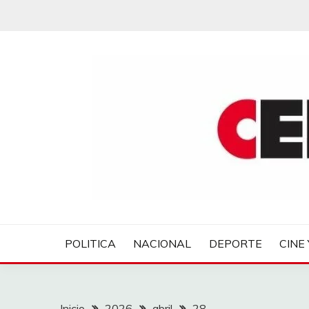
Saltar
al
contenido
CENTROVER NOTIC
POLITICA
NACIONAL
DEPORTE
CINE 
Inicio
2026
abril
28