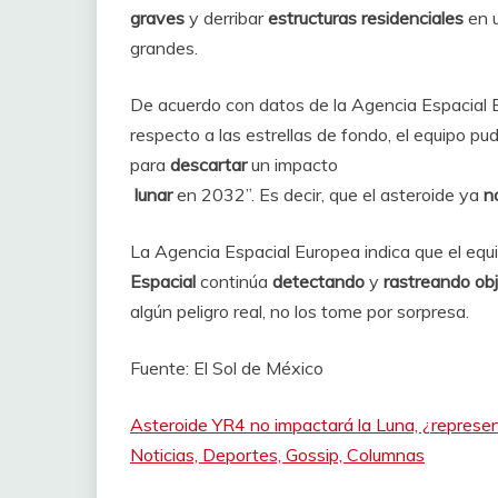
graves
y derribar
estructuras residenciales
en 
grandes.
De acuerdo con datos de la Agencia Espacial E
respecto a las estrellas de fondo, el equipo pu
para
descartar
un impacto
lunar
en 2032”. Es decir, que el asteroide ya
no
La Agencia Espacial Europea indica que el equ
Espacial
continúa
detectando
y
rastreando
ob
algún peligro real, no los tome por sorpresa.
Fuente: El Sol de México
Asteroide YR4 no impactará la Luna, ¿represen
Noticias, Deportes, Gossip, Columnas