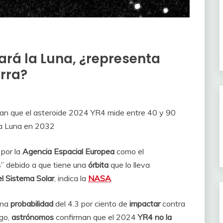
ará la Luna, ¿representa
rra?
an que el asteroide 2024 YR4 mide entre 40 y 90
 la Luna en 2032
 por la
Agencia Espacial Europea
como el
s” debido a que tiene una
órbita
que lo lleva
el Sistema Solar
, indica la
NASA
.
una
probabilidad
del 4.3 por ciento de
impactar
contra
rgo,
astrónomos
confirman que el 2024
YR4 no la