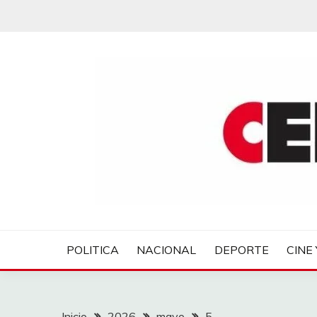
Saltar
al
contenido
CENTROVER NOTIC
POLITICA
NACIONAL
DEPORTE
CINE 
Inicio
2026
mayo
5