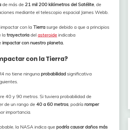
a
de más de
21 mil 200 kilómetros del Satélite
, de
ciones mediante el telescopio espacial James Webb.
 impactar con la
Tierra
surge debido a que a principios
e la
trayectoria
del
asteroide
indicaba
e
impactar con nuestro planeta.
mpactar con la Tierra?
R4 no tiene ninguna
probabilidad
significativa
guientes.
re 40 y 90 metros. Si tuviera probabilidad de
er de un rango de
40 a 60 metros
, podría
romper
r importancia.
obable, la NASA indica que
podría causar daños más